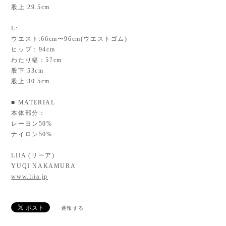
股上:29.5cm
L:
ウエスト:66cm〜96cm(ウエストゴム)
ヒップ：94cm
わたり幅：57cm
股下:53cm
股上:30.5cm
■ MATERIAL
本体部分：
レーヨン50%
ナイロン50%
LIIA (リーア)
YUQI NAKAMURA
www.liia.jp
通報する