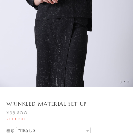
3
/
13
WRINKLED MATERIAL SET UP
¥39,800
SOLD OUT
種類