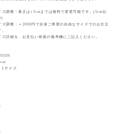
ズ調整：着丈は±5cmまでは無料で変更可能です。(5cm以
0)
イズ調整：＋2000円で全身ご希望の自由なサイズでのお仕立
す。
イズ詳細を、お支払い画面の備考欄にご記入ください。
PTION
cm
：Lサイズ
m
m