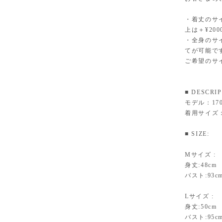
・着丈のサイ
上は＋¥200
・全身のサ
てが可能で
ご希望のサ
■ DESCRI
モデル：170
着用サイズ
■ SIZE:
Mサイズ :
身丈:48cm
バスト:93c
Lサイズ :
身丈:50cm
バスト:95c