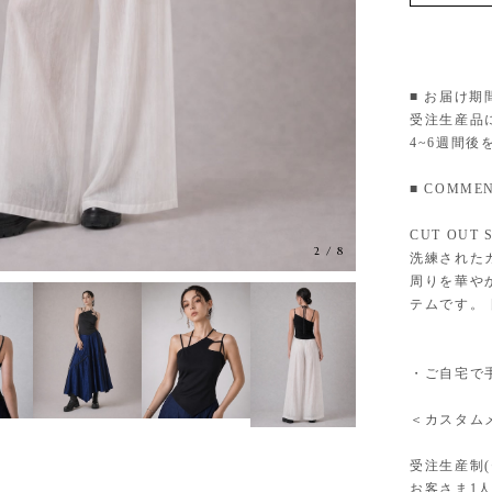
■ お届け期
受注生産品
4~6週間
■ COMMEN
CUT OUT 
2
/
8
洗練された
周りを華や
テムです。
・ご自宅で
＜カスタム
受注生産制
お客さま1