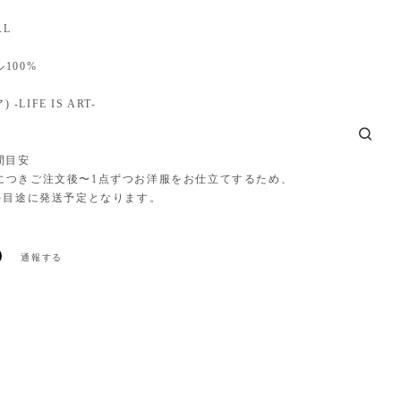
AL
100%
) -LIFE IS ART-
間目安
につきご注文後〜1点ずつお洋服をお仕立てするため、
後を目途に発送予定となります。
通報する