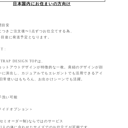
日本国内にお住まいの方向け
間目安
につきご注文後〜1点ずつお仕立てする為、
後を目途に発送予定となります。
T :
STRAP DESIGN TOPは、
カットアウトデザインが特徴的な一枚。肩紐のデザインが顔
かに演出し、カジュアルでもエレガントでも活用できるアイ
 日常使いはもちろん、お出かけシーンでも活躍。
手洗い可能
メイドオプション＞
(セミオーダー制)ならではのサービス
人1人の体に合わせたサイズでのお仕立てが可能です。