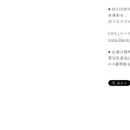
■ MATERI
本体部分：
ポリエステル
LIIA (リーア
www.liia.jp
■ お届け期
受注生産品
4~6週間