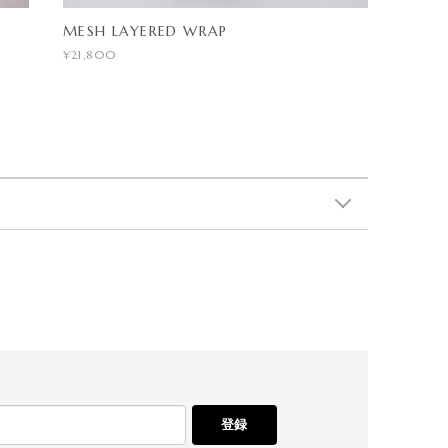
MESH LAYERED WRAP
¥21,800
登録