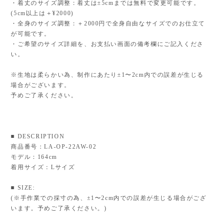
・着丈のサイズ調整：着丈は±5cmまでは無料で変更可能です。
(5cm以上は＋¥2000)
・全身のサイズ調整：＋2000円で全身自由なサイズでのお仕立て
が可能です。
・ご希望のサイズ詳細を、お支払い画面の備考欄にご記入くださ
い。
※生地は柔らかい為、制作にあたり±1〜2cm内での誤差が生じる
場合がございます。
予めご了承ください。
■ DESCRIPTION
商品番号：LA-OP-22AW-02
モデル：164cm
着用サイズ：Lサイズ
■ SIZE:
(※手作業での採寸の為、±1〜2cm内での誤差が生じる場合がござ
います。予めご了承ください。)