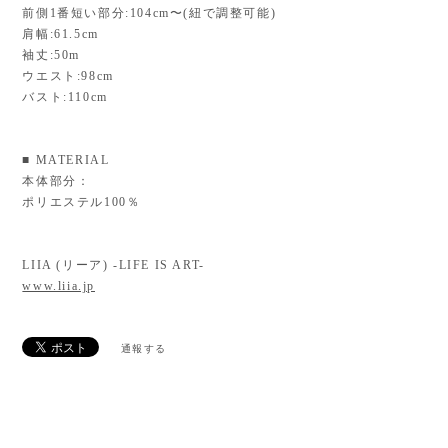
前側1番短い部分:104cm〜(紐で調整可能)
肩幅:61.5cm
袖丈:50m
ウエスト:98cm
バスト:110cm
■ MATERIAL
本体部分：
ポリエステル100％
LIIA (リーア) -LIFE IS ART-
www.liia.jp
通報する