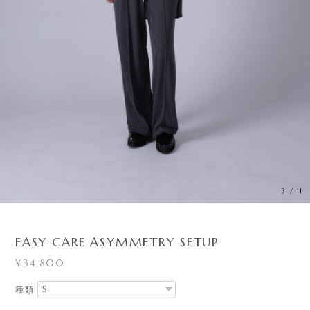
3
/
11
EASY CARE ASYMMETRY SETUP
¥34,800
種類