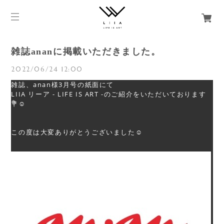
雑誌ananに掲載いただきました。
2022/06/24 12:00
雑誌、anan様3月号の紙面にて
LIIA リーア - LIFE IS ART -のご紹介をいただいております
☺
💐
️
この度は大変ありがとうございました
☺️