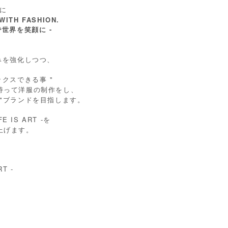
たに
WITH FASHION.
世界を笑顔に -
みを強化しつつ、
ックスできる事 "
持って洋服の制作をし、
"ブランドを目指します。
E IS ART -を
上げます。
RT -